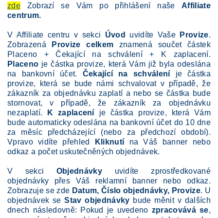
zde
Zobrazí se Vám po přihlášení naše
Affiliate
centrum.
V Affiliate centru v sekci
Úvod
uvidíte Vaše
Provize
.
Zobrazená
Provize celkem
znamená součet částek
Placeno + Čekající na schválení + K zaplacení.
Placeno
je částka provize, která Vám již byla odeslána
na bankovní účet.
Čekající
na schválení
je částka
provize, která se bude námi schvalovat v případě, že
zákazník za objednávku zaplatí a nebo se částka bude
stornovat, v případě, že zákazník za objednávku
nezaplatí.
K zaplacení
je částka provize, která Vám
bude automaticky odeslána na bankovní účet do 10 dne
za měsíc předcházející (nebo za předchozí období).
Vpravo vidíte přehled
Kliknutí
na Váš banner nebo
odkaz a počet uskutečněných objednávek.
V sekci
Objednávky
uvidíte zprostředkované
objednávky přes Váš reklamní banner nebo odkaz.
Zobrazuje se zde
Datum, Číslo objednávky, Provize
. U
objednávek se
Stav objednávky
bude měnit v dalších
dnech následovně: Pokud je uvedeno
zpracovává se
,