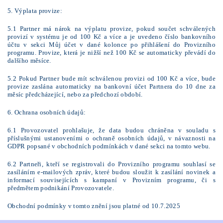
5. Výplata provize:
5.1 Partner má nárok na výplatu provize, pokud součet schválených
provizí v systému je od 100 Kč a více a je uvedeno číslo bankovního
účtu v sekci Můj účet v dané kolonce po přihlášení do Provizního
programu. Provize, která je nižší než 100 Kč se automaticky převádí do
dalšího měsíce.
5.2 Pokud Partner bude mít schválenou provizi od 100 Kč a více, bude
provize zaslána automaticky na bankovní účet Partnera do 10 dne za
měsíc předcházející, nebo za předchozí období.
6. Ochrana osobních údajů:
6.1 Provozovatel prohlašuje, že data budou chráněna v souladu s
příslušnými ustanoveními o ochraně osobních údajů, v návaznosti na
GDPR popsané v obchodních podmínkách v dané sekci na tomto webu.
6.2 Partneři, kteří se registrovali do Provizního programu souhlasí se
zasíláním e-mailových zpráv, které budou sloužit k zasílání novinek a
informací souvisejících s kampaní v Provizním programu, či s
předmětem podnikání Provozovatele.
Obchodní podmínky v tomto znění jsou platné od 10.7.2025