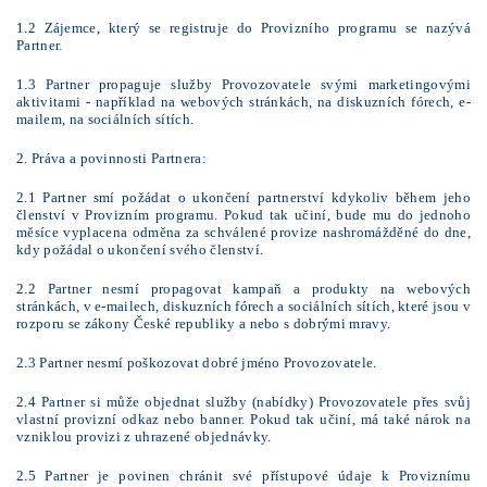
1.2 Zájemce, který se registruje do Provizního programu se nazývá
Partner.
1.3 Partner propaguje služby Provozovatele svými marketingovými
aktivitami - například na webových stránkách, na diskuzních fórech, e-
mailem, na sociálních sítích.
2. Práva a povinnosti Partnera:
2.1 Partner smí požádat o ukončení partnerství kdykoliv během jeho
členství v Provizním programu. Pokud tak učiní, bude mu do jednoho
měsíce vyplacena odměna za schválené provize nashromážděné do dne,
kdy požádal o ukončení svého členství.
2.2 Partner nesmí propagovat kampaň a produkty na webových
stránkách, v e-mailech, diskuzních fórech a sociálních sítích, které jsou v
rozporu se zákony České republiky a nebo s dobrými mravy.
2.3 Partner nesmí poškozovat dobré jméno Provozovatele.
2.4 Partner si může objednat služby (nabídky) Provozovatele přes svůj
vlastní provizní odkaz nebo banner. Pokud tak učiní, má také nárok na
vzniklou provizi z uhrazené objednávky.
2.5 Partner je povinen chránit své přístupové údaje k Proviznímu