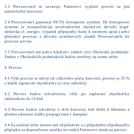
3.3 Provozovatel se zavazuje Partnerovi vyplatit provizi za jím
uskutečněné konverze.
3.4 Provozovatel garantuje 99.5% dostupnost systému. Do dostupnosti
systému se nezapočítávají neodvratitelné objektivní důvody (např.
odstávka el. energie, výpadek přípojného bodu k internetu apod.) nebo
přerušení provozu z důvodu systémových zásahů Provozovatele do
provozu serveru.
3.5 Provozovatel má právo kdykoliv změnit tyto Obchodní podmínky.
Změny v Obchodních podmínkách budou uvedeny na tomto webu.
4. Provize:
4.1 Výše provize se odvíjí od celkového počtu konverzí, provize je 35 %
z každé zaplacené objednávky (z ceny nabídek).
4.2 Provize budou schvalovány vždy po zaplacení objednávky
zákazníkem do 14 dnů.
4.3 Provize budou schváleny u těch konverzí, kde došlo k řádnému a
plnému uhrazení služby propagované v kampani.
4.4 Za zrušené nebo stornované objednávky a z případného objednaného
příplatku za doporučenou zásilku nevzniká Partnerovi nárok na provizi.