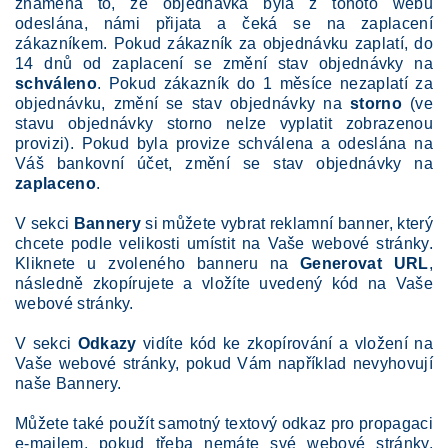
znamená to, že objednávka byla z tohoto webu
odeslána, námi přijata a čeká se na zaplacení
zákazníkem. Pokud zákazník za objednávku zaplatí, do
14 dnů od zaplacení se změní stav objednávky na
schváleno
. Pokud zákazník do 1 měsíce nezaplatí za
objednávku, změní se stav objednávky na
storno
(ve
stavu objednávky storno nelze vyplatit zobrazenou
provizi). Pokud byla provize schválena a odeslána na
Váš bankovní účet, změní se stav objednávky na
zaplaceno
.
V sekci
Bannery
si můžete vybrat reklamní banner, který
chcete podle velikosti umístit na Vaše webové stránky.
Kliknete u zvoleného banneru na
Generovat URL
,
následně zkopírujete a vložíte uvedený kód na Vaše
webové stránky.
V sekci
Odkazy
vidíte kód ke zkopírování a vložení na
Vaše webové stránky, pokud Vám například nevyhovují
naše Bannery.
Můžete také použít samotný textový odkaz pro propagaci
e-mailem, pokud třeba nemáte své webové stránky.