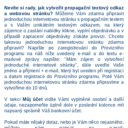
Nevíte si rady, jak vytvořit propagační textový odkaz
a webovou stránku?
Můžeme Vám zdarma připravit
jednoduchou internetovou stránku s propagačním textem
a s Vaším unikátním textovým odkazem, na který
zájemce o zaslání nabídky klikne, vyplní objednávku a v
případě zaplacení objednávky získáte provizi. Chcete
takovou jednoduchou internetovou stránku zdarma
připravit? Napište po zaregistrování do Provizního
programu na náš níže uvedený e-mail a do textu e-
mailové zprávy napište: "Mám zájem o vytvoření
jednoduché internetové stránky", dále uveďte Vaše
jméno a příjmení + e-mail, který byl uveden při registraci
a datum registrace do Provizního programu. Poté Vám
jednoduchou internetovou stránku zdarma připravíme a
vytvoříme do 10 dnů.
V sekci
Můj účet
vidíte Vámi vyplněné osobní a další
údaje, nezapomeňte úplně dole v poslední kolonce mít
napsaný správně Váš bankovní účet.
Pokud máte nějaký dotaz, nebo je Vám něco nejasného,
můžete nám napsat na e-mail: