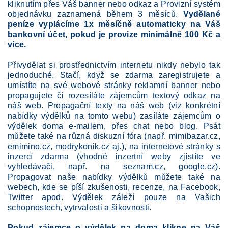
kliknutím přes Váš banner nebo odkaz a Provizní systém
objednávku zaznamená během 3 měsíců.
Vydělané
peníze
vyplácíme 1x měsíčně automaticky na Váš
bankovní účet, pokud je provize minimálně 100 Kč a
více.
Přivydělat si prostřednictvím internetu nikdy nebylo tak
jednoduché. Stačí, když se zdarma zaregistrujete a
umístíte na své webové stránky reklamní banner nebo
propagujete či rozesíláte zájemcům textový odkaz na
náš web. Propagační texty na náš web (viz konkrétní
nabídky výdělků na tomto webu) zasíláte zájemcům o
výdělek doma e-mailem, přes chat nebo blog. Psát
můžete také na různá diskuzní fóra (např. mimibazar.cz,
emimino.cz, modrykonik.cz aj.), na internetové stránky s
inzercí zdarma (vhodné inzertní weby zjistíte ve
vyhledávači, např. na seznam.cz, google.cz).
Propagovat naše nabídky výdělků můžete také na
webech, kde se píší zkušenosti, recenze, na Facebook,
Twitter apod. Výdělek záleží pouze na Vašich
schopnostech, vytrvalosti a šikovnosti.
Pokud zájemce o výdělek na doma klikne na Váš