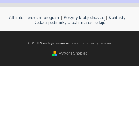
Affiliate - provizní program
|
Pokyny k objednávce
|
Kontakty
|
Dodací podmínky a ochrana os. údajů
2026 ©
Vydělejte doma.cz
, všechna práva vyhrazena
Vytvořil Shoptet