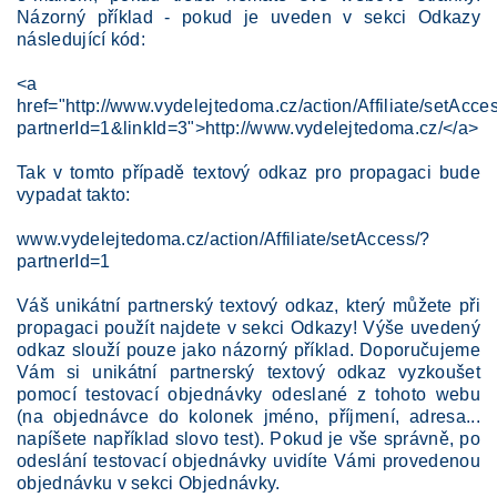
Názorný příklad - pokud je uveden v sekci Odkazy
následující kód:
<a
href="http://www.vydelejtedoma.cz/action/Affiliate/setAcce
partnerId=1&linkId=3">http://www.vydelejtedoma.cz/</a>
Tak v tomto případě textový odkaz pro propagaci bude
vypadat takto:
www.vydelejtedoma.cz/action/Affiliate/setAccess/?
partnerId=1
Váš unikátní partnerský textový odkaz, který můžete při
propagaci použít najdete v sekci Odkazy! Výše uvedený
odkaz slouží pouze jako názorný příklad. Doporučujeme
Vám si unikátní partnerský textový odkaz vyzkoušet
pomocí testovací objednávky odeslané z tohoto webu
(na objednávce do kolonek jméno, příjmení, adresa...
napíšete například slovo test). Pokud je vše správně, po
odeslání testovací objednávky uvidíte Vámi provedenou
objednávku v sekci Objednávky.