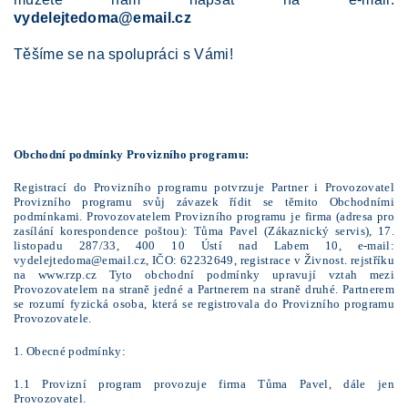
vydelejtedoma@email.cz
Těšíme se na spolupráci s Vámi!
Obchodní podmínky Provizního programu:
Registrací do Provizního programu potvrzuje Partner i Provozovatel
Provizního programu svůj závazek řídit se těmito Obchodními
podmínkami. Provozovatelem Provizního programu je firma (adresa pro
zasílání korespondence poštou): Tůma Pavel (Zákaznický servis), 17.
listopadu 287/33, 400 10 Ústí nad Labem 10, e-mail:
vydelejtedoma@email.cz, IČO: 62232649, registrace v Živnost. rejstříku
na www.rzp.cz Tyto obchodní podmínky upravují vztah mezi
Provozovatelem na straně jedné a Partnerem na straně druhé. Partnerem
se rozumí fyzická osoba, která se registrovala do Provizního programu
Provozovatele.
1. Obecné podmínky:
1.1 Provizní program provozuje firma Tůma Pavel, dále jen
Provozovatel.