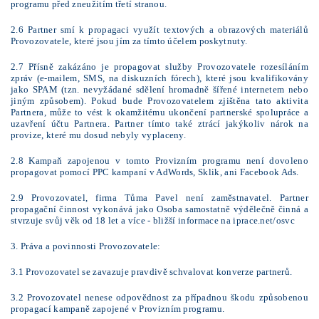
programu před zneužitím třetí stranou.
2.6 Partner smí k propagaci využít textových a obrazových materiálů
Provozovatele, které jsou jím za tímto účelem poskytnuty.
2.7 Přísně zakázáno je propagovat služby Provozovatele rozesíláním
zpráv (e-mailem, SMS, na diskuzních fórech), které jsou kvalifikovány
jako SPAM (tzn. nevyžádané sdělení hromadně šířené internetem nebo
jiným způsobem). Pokud bude Provozovatelem zjištěna tato aktivita
Partnera, může to vést k okamžitému ukončení partnerské spolupráce a
uzavření účtu Partnera. Partner tímto také ztrácí jakýkoliv nárok na
provize, které mu dosud nebyly vyplaceny.
2.8 Kampaň zapojenou v tomto Provizním programu není dovoleno
propagovat pomocí PPC kampaní v AdWords, Sklik, ani Facebook Ads.
2.9 Provozovatel, firma Tůma Pavel není zaměstnavatel. Partner
propagační činnost vykonává jako Osoba samostatně výdělečně činná a
stvrzuje svůj věk od 18 let a více - bližší informace na iprace.net/osvc
3. Práva a povinnosti Provozovatele:
3.1 Provozovatel se zavazuje pravdivě schvalovat konverze partnerů.
3.2 Provozovatel nenese odpovědnost za případnou škodu způsobenou
propagací kampaně zapojené v Provizním programu.