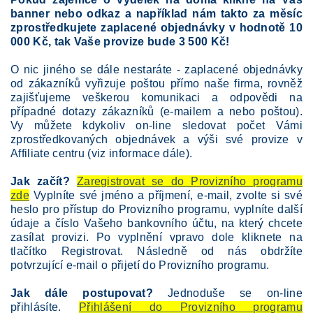
banner nebo odkaz a například nám takto za měsíc
zprostředkujete zaplacené objednávky v hodnotě 10
000 Kč, tak Vaše provize bude 3 500 Kč!
O nic jiného se dále nestaráte - zaplacené objednávky
od zákazníků vyřizuje poštou přímo naše firma, rovněž
zajišťujeme veškerou komunikaci a odpovědi na
případné dotazy zákazníků (e-mailem a nebo poštou).
Vy můžete kdykoliv on-line sledovat počet Vámi
zprostředkovaných objednávek a výši své provize v
Affiliate centru (viz informace dále).
Jak začít?
Z
aregistrovat se do Provizního programu
zde
Vyplníte své jméno a příjmení, e-mail, zvolte si své
heslo pro přístup do Provizního programu, vyplníte další
údaje a číslo Vašeho bankovního účtu, na který chcete
zasílat provizi. Po vyplnění vpravo dole kliknete na
tlačítko Registrovat. Následně od nás obdržíte
potvrzující e-mail o přijetí do Provizního programu.
Jak dále postupovat?
Jednoduše se on-line
přihlásíte.
Přihlášení
do Provizního programu